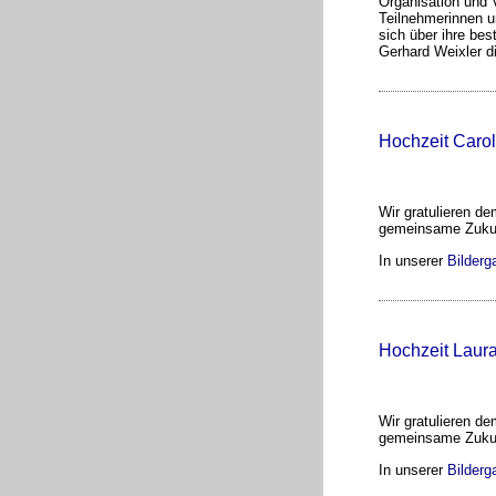
Organisation und 
Teilnehmerinnen u
sich über ihre be
Gerhard Weixler di
Hochzeit Carol
Wir gratulieren de
gemeinsame Zuku
In unserer
Bilderga
Hochzeit Laur
Wir gratulieren d
gemeinsame Zuku
In unserer
Bilderga