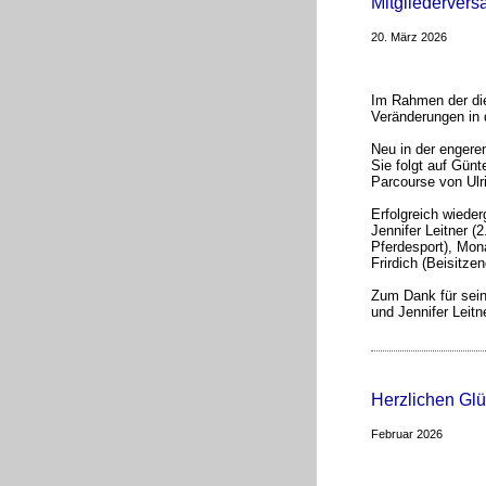
Mitgliederver
20. März 2026
Im Rahmen der die
Veränderungen in 
Neu in der engeren
Sie folgt auf Günt
Parcourse von Ul
Erfolgreich wieder
Jennifer Leitner (
Pferdesport), Mo
Frirdich (Beisitzen
Zum Dank für sein
und Jennifer Leit
Herzlichen Gl
Februar 2026