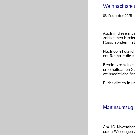
Weihnachtsrei
06. Dezember 2025
Auch in diesem Ja
zahlreichen Kinde
Ross, sondern mit
Nach dem herzlich
der Reithalle die 
Bereits vor seine
unterhaltsamen Sc
weihnachtliche At
Bilder gibt es in 
Martinsumzug
Am 15. November f
durch Wieblingen 