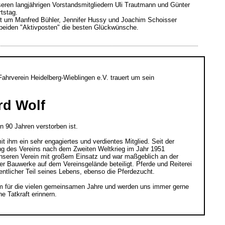
nseren langjährigen Vorstandsmitgliedern Uli Trautmann und Günter
tstag.
t um Manfred Bühler, Jennifer Hussy und Joachim Schoisser
beiden "Aktivposten" die besten Glückwünsche.
Fahrverein Heidelberg-Wieblingen e.V. trauert um sein
rd Wolf
on 90 Jahren verstorben ist.
mit ihm ein sehr engagiertes und verdientes Mitglied. Seit der
g des Vereins nach dem Zweiten Weltkrieg im Jahr 1951
 unseren Verein mit großem Einsatz und war maßgeblich an der
er Bauwerke auf dem Vereinsgelände beteiligt. Pferde und Reiterei
ntlicher Teil seines Lebens, ebenso die Pferdezucht.
m für die vielen gemeinsamen Jahre und werden uns immer gerne
ne Tatkraft erinnern.