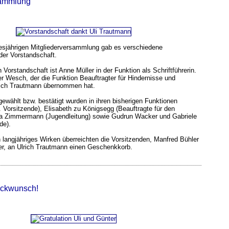
sammlung
sjährigen Mitgliederversammlung gab es verschiedene
der Vorstandschaft.
 Vorstandschaft ist Anne Müller in der Funktion als Schriftführerin.
er Wesch, der die Funktion Beauftragter für Hindernisse und
rich Trautmann übernommen hat.
gewählt bzw. bestätigt wurden in ihren bisherigen Funktionen
2. Vorsitzende), Elisabeth zu Königsegg (Beauftragte für den
na Zimmermann (Jugendleitung) sowie Gudrun Wacker und Gabriele
de).
 langjähriges Wirken überreichten die Vorsitzenden, Manfred Bühler
ner, an Ulrich Trautmann einen Geschenkkorb.
ückwunsch!