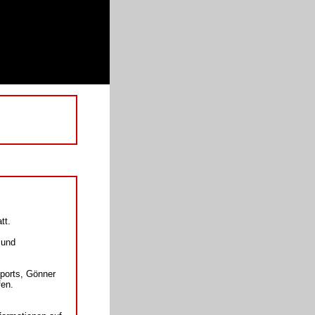
tt.
 und
sports, Gönner
fen.