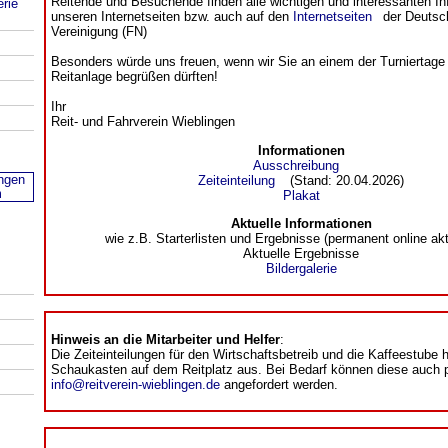
Reitende und Besuchende finden alle wichtigen und interessanten In
erie
unseren Internetseiten bzw. auch auf den
Internetseiten
der Deutsch
Vereinigung (FN)
Besonders würde uns freuen, wenn wir Sie an einem der Turniertage 
Reitanlage begrüßen dürften!
Ihr
Reit- und Fahrverein Wieblingen
Informationen
Ausschreibung
Zeiteinteilung
(Stand: 20.04.2026)
Plakat
Aktuelle Informationen
wie z.B. Starterlisten und Ergebnisse (permanent online aktu
Aktuelle Ergebnisse
Bildergalerie
Hinweis an die Mitarbeiter und Helfer
:
Die Zeiteinteilungen für den Wirtschaftsbetreib und die Kaffeestube
Schaukasten auf dem Reitplatz aus. Bei Bedarf können diese auch p
info@reitverein-wieblingen.de
angefordert werden.