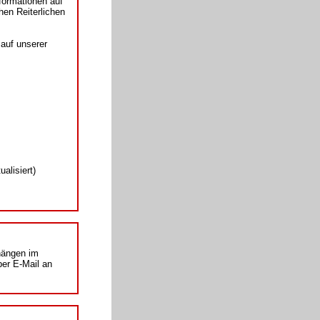
formationen auf
en Reiterlichen
auf unserer
alisiert)
 hängen im
er E-Mail an