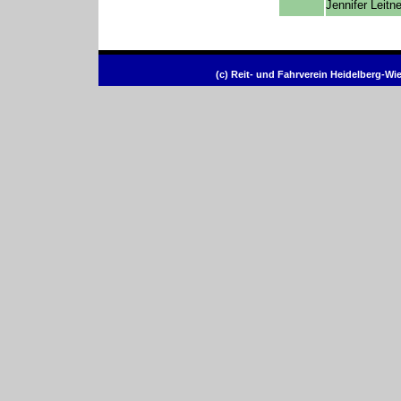
Jennifer Leitn
(c) Reit- und Fahrverein Heidelberg-Wi