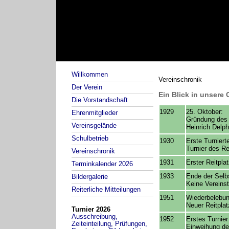
Willkommen
Vereinschronik
Der Verein
Ein Blick in unsere
Die Vorstandschaft
1929
25. Oktober:
Ehrenmitglieder
Gründung des 
Vereinsgelände
Heinrich Delph
Schulbetrieb
1930
Erste Turniert
Turnier des R
Vereinschronik
1931
Erster Reitpl
Terminkalender 2026
1933
Ende der Selbs
Bildergalerie
Keine Vereins
Reiterliche Mitteilungen
1951
Wiederbelebun
Neuer Reitpla
Turnier 2026
Ausschreibung,
1952
Erstes Turnie
Zeiteinteilung, Prüfungen,
Einweihung de