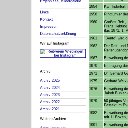
Ergebnisse, Bildergalerie
1954
Karl Inderfurth
Links
1958
Ringturnier de
Kontakt
1960
Großes Reit-, 
Franz Hebting 
Impressum
(bis 1971: 1. 
Datenschutzerklärung
1961
"Bento" wird d
Wir auf Instagram
1962
Der Reit- und 
Reiterjugendg
1967
Einweihung de
1970
Eintragung des
Archiv
1971
Dr. Gerhard Gu
Archiv 2025
1975
Gerhard Weixl
Archiv 2024
1976
Einweihung der
Jakob Bühler w
Archiv 2023
1979
50-jähriges Ve
Archiv 2022
Festakt im Ev
Archiv 2021
1982
Einweihung de
mit 11 Boxen,
Weitere Archive:
1991
Einweihung de
Archivübersicht