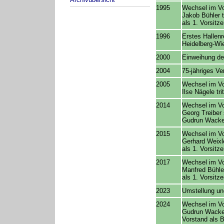
1995
Wechsel im Vo
Jakob Bühler t
als 1. Vorsitz
1996
Erstes Hallenr
Heidelberg-Wi
2000
Einweihung de
2004
75-jähriges V
2005
Wechsel im Vo
Ilse Nägele tr
2014
Wechsel im Vo
Georg Treiber
Gudrun Wacker
2015
Wechsel im Vo
Gerhard Weixle
als 1. Vorsitz
2017
Wechsel im Vo
Manfred Bühler
als 1. Vorsitz
2023
Umstellung un
2024
Wechsel im Vo
Gudrun Wacker 
Vorstand als B