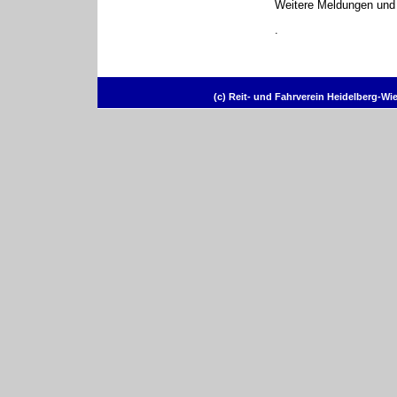
Weitere Meldungen und 
.
(c) Reit- und Fahrverein Heidelberg-Wi