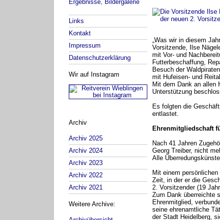
Ergebnisse, Bildergalerie
Links
Kontakt
„Was wir in diesem Jahr
Impressum
Vorsitzende, Ilse Nägele
mit Vor- und Nachberei
Datenschutzerklärung
Futterbeschaffung, Repar
Besuch der Waldpiraten,
Wir auf Instagram
mit Hufeisen- und Reit
Mit dem Dank an allen H
Unterstützung beschloss
Es folgten die Geschäf
entlastet.
Archiv
Ehrenmitgliedschaft f
Archiv 2025
Nach 41 Jahren Zugehöri
Georg Treiber, nicht me
Archiv 2024
Alle Überredungskünste 
Archiv 2023
Mit einem persönlichen
Archiv 2022
Zeit, in der er die Gesc
2. Vorsitzender (19 Jah
Archiv 2021
Zum Dank überreichte s
Ehrenmitglied, verbund
Weitere Archive:
seine ehrenamtliche Tät
der Stadt Heidelberg, si
Archivübersicht